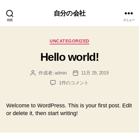
自分の会社
検索
メニュー
カ
UNCATEGORIZED
テ
Hello world!
ゴ
リ
ー
作成者:
admin
11月 29, 2019
投
投
稿
稿
Hello
1件のコメント
者
日
world!
へ
の
Welcome to WordPress. This is your first post. Edit
or delete it, then start writing!