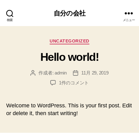
自分の会社
検索
メニュー
カ
UNCATEGORIZED
テ
Hello world!
ゴ
リ
ー
作成者:
admin
11月 29, 2019
投
投
稿
稿
Hello
1件のコメント
者
日
world!
へ
の
Welcome to WordPress. This is your first post. Edit
or delete it, then start writing!