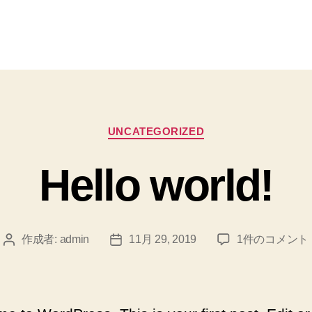
カ
UNCATEGORIZED
テ
ゴ
Hello world!
リ
ー
Hello
作成者:
admin
11月 29, 2019
1件のコメント
投
投
world!
稿
稿
へ
者
日
の