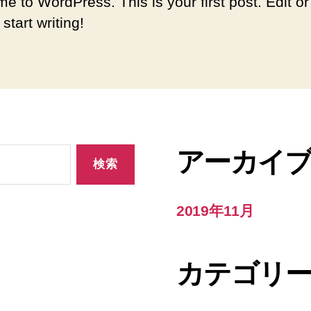
e to WordPress. This is your first post. Edit or
 start writing!
アーカイ
2019年11月
カテゴリ