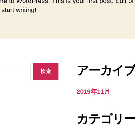
e to WordPress. This is your first post. Edit or
 start writing!
アーカイ
2019年11月
カテゴリ