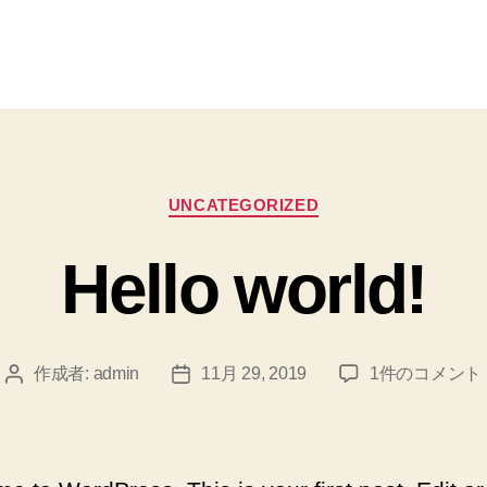
カ
UNCATEGORIZED
テ
ゴ
Hello world!
リ
ー
Hello
作成者:
admin
11月 29, 2019
1件のコメント
投
投
world!
稿
稿
へ
者
日
の