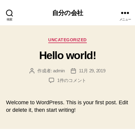
自分の会社
検索
メニュー
カ
UNCATEGORIZED
テ
Hello world!
ゴ
リ
ー
作成者:
admin
11月 29, 2019
投
投
稿
稿
Hello
1件のコメント
者
日
world!
へ
の
Welcome to WordPress. This is your first post. Edit
or delete it, then start writing!