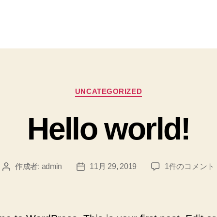
カ
UNCATEGORIZED
テ
ゴ
Hello world!
リ
ー
Hello
作成者:
admin
11月 29, 2019
1件のコメント
投
投
world!
稿
稿
へ
者
日
の