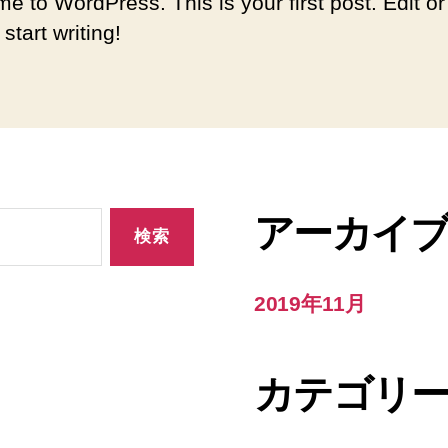
e to WordPress. This is your first post. Edit or
 start writing!
アーカイ
2019年11月
カテゴリ