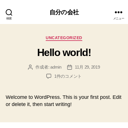
自分の会社
検索
メニュー
カ
UNCATEGORIZED
テ
Hello world!
ゴ
リ
ー
作成者:
admin
11月 29, 2019
投
投
稿
稿
Hello
1件のコメント
者
日
world!
へ
の
Welcome to WordPress. This is your first post. Edit
or delete it, then start writing!