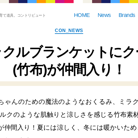
HOME
News
Brands
育て道具。コントリビュート
カ
CON_NEWS
テ
ゴ
リ
ラクルブランケットにク
ー
(竹布)が仲間入り！
ちゃんのための魔法のようなおくるみ、ミラ
シルクのような肌触りと涼しさを感じる竹布素
が仲間入り！夏には涼しく、冬には暖かいため