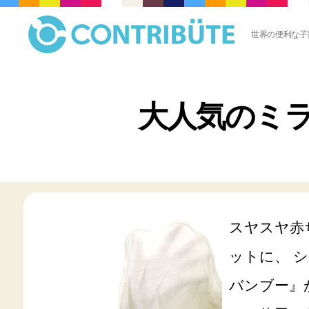
世界の便利な子
株
式
会
社
大人気のミ
コ
ン
ト
リ
ビ
ュ
ー
ト
(
スヤスヤ赤
Contribute,inc.
)
ットに、 
バンブー』