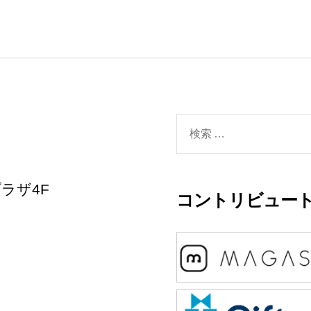
検
索
対
ラザ4F
コントリビュート
象: