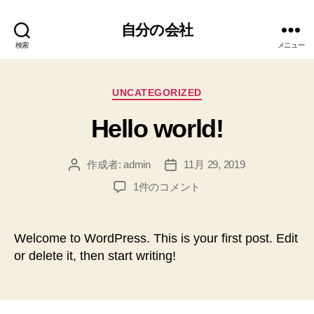
自分の会社
検索
メニュー
カ
UNCATEGORIZED
テ
Hello world!
ゴ
リ
ー
作成者:
admin
11月 29, 2019
投
投
稿
稿
Hello
1件のコメント
者
日
world!
へ
の
Welcome to WordPress. This is your first post. Edit
or delete it, then start writing!