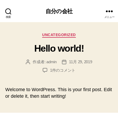
自分の会社
検索
メニュー
カ
UNCATEGORIZED
テ
Hello world!
ゴ
リ
ー
作成者:
admin
11月 29, 2019
投
投
稿
稿
Hello
1件のコメント
者
日
world!
へ
の
Welcome to WordPress. This is your first post. Edit
or delete it, then start writing!