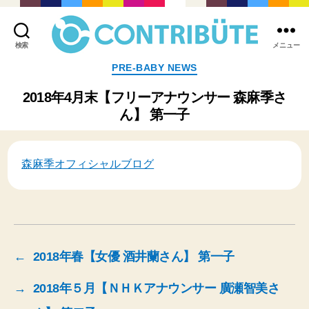
検索
メニュー
株
カ
PRE-BABY NEWS
式
テ
会
ゴ
2018年4月末【フリーアナウンサー 森麻季さ
社
リ
ん】 第一子
コ
ー
ン
ト
リ
森麻季オフィシャルブログ
ビ
ュ
ー
ト
(
Contribute,inc.
)
←
2018年春【女優 酒井蘭さん】 第一子
→
2018年５月【ＮＨＫアナウンサー 廣瀬智美さ