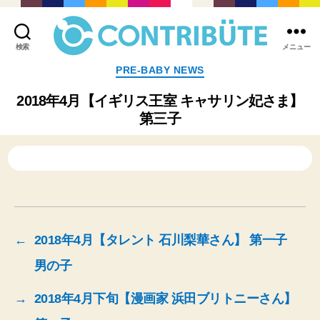
検索
メニュー
株
カ
PRE-BABY NEWS
式
テ
会
ゴ
2018年4月【イギリス王室 キャサリン妃さま】
社
リ
第三子
コ
ー
ン
ト
リ
ビ
ュ
ー
ト
(
←
2018年4月【タレント 石川梨華さん】 第一子
Contribute,inc.
)
男の子
→
2018年4月下旬【漫画家 浜田ブリトニーさん】