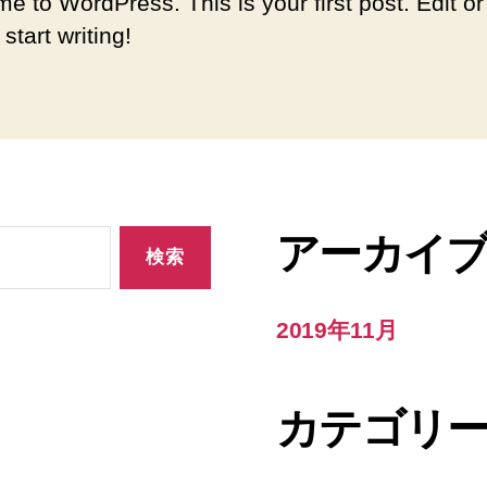
e to WordPress. This is your first post. Edit or
 start writing!
アーカイ
2019年11月
カテゴリ