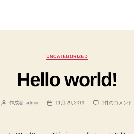
カ
UNCATEGORIZED
テ
ゴ
Hello world!
リ
ー
Hello
作成者:
admin
11月 29, 2019
1件のコメント
投
投
world!
稿
稿
へ
者
日
の