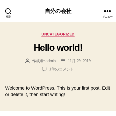
自分の会社
検索
メニュー
カ
UNCATEGORIZED
テ
Hello world!
ゴ
リ
ー
作成者:
admin
11月 29, 2019
投
投
稿
稿
Hello
1件のコメント
者
日
world!
へ
の
Welcome to WordPress. This is your first post. Edit
or delete it, then start writing!