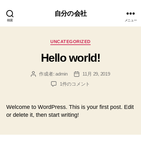
自分の会社
検索
メニュー
カ
UNCATEGORIZED
テ
Hello world!
ゴ
リ
ー
作成者:
admin
11月 29, 2019
投
投
稿
稿
Hello
1件のコメント
者
日
world!
へ
の
Welcome to WordPress. This is your first post. Edit
or delete it, then start writing!