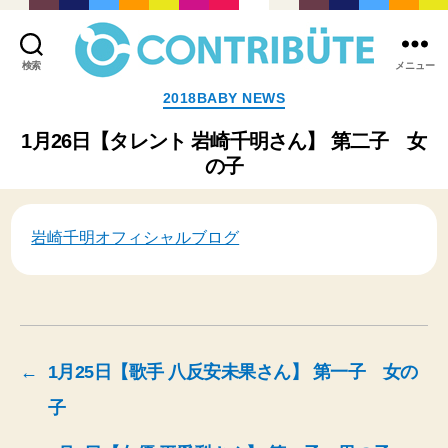
検索
メニュー
株
カ
2018BABY NEWS
式
テ
会
ゴ
1月26日【タレント 岩崎千明さん】 第二子 女
社
リ
の子
コ
ー
ン
ト
リ
岩崎千明オフィシャルブログ
ビ
ュ
ー
ト
(
Contribute,inc.
)
←
1月25日【歌手 八反安未果さん】 第一子 女の
子