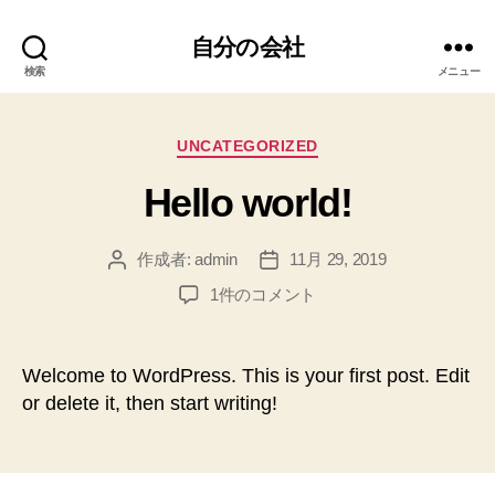
自分の会社
検索
メニュー
カ
UNCATEGORIZED
テ
Hello world!
ゴ
リ
ー
作成者:
admin
11月 29, 2019
投
投
稿
稿
Hello
1件のコメント
者
日
world!
へ
の
Welcome to WordPress. This is your first post. Edit
or delete it, then start writing!