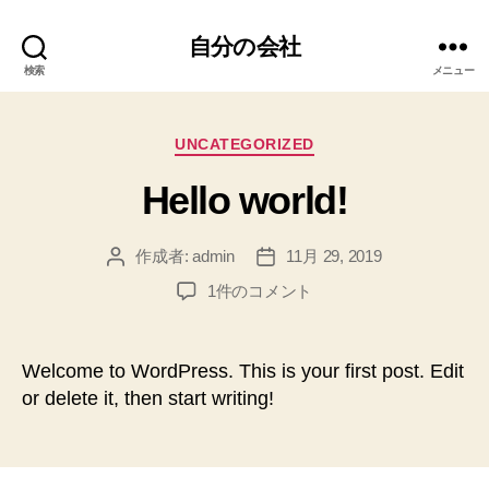
自分の会社
検索
メニュー
カ
UNCATEGORIZED
テ
Hello world!
ゴ
リ
ー
作成者:
admin
11月 29, 2019
投
投
稿
稿
Hello
1件のコメント
者
日
world!
へ
の
Welcome to WordPress. This is your first post. Edit
or delete it, then start writing!