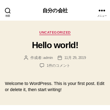
自分の会社
検索
メニュー
カ
UNCATEGORIZED
テ
Hello world!
ゴ
リ
ー
作成者:
admin
11月 29, 2019
投
投
稿
稿
Hello
1件のコメント
者
日
world!
へ
の
Welcome to WordPress. This is your first post. Edit
or delete it, then start writing!