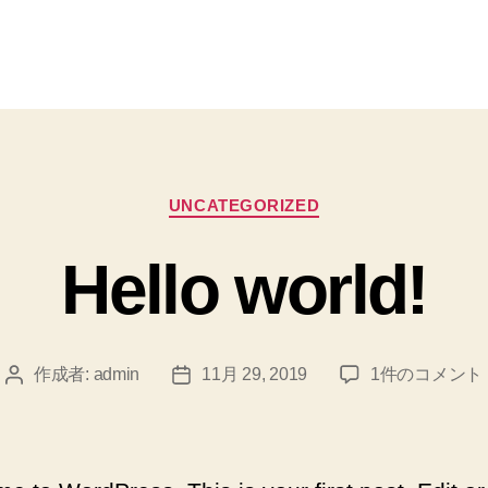
カ
UNCATEGORIZED
テ
ゴ
Hello world!
リ
ー
Hello
作成者:
admin
11月 29, 2019
1件のコメント
投
投
world!
稿
稿
へ
者
日
の