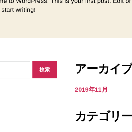
e to WordPress. This is your first post. Edit or
 start writing!
アーカイ
2019年11月
カテゴリ