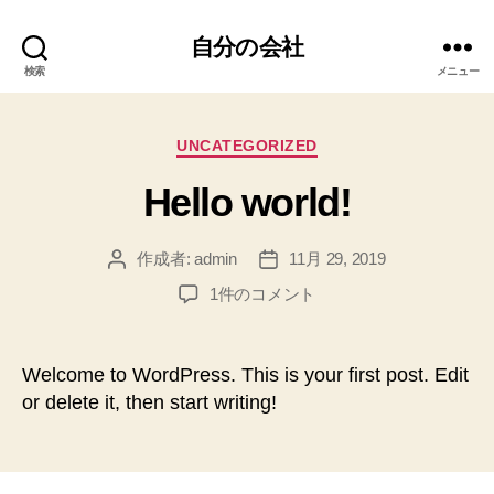
自分の会社
検索
メニュー
カ
UNCATEGORIZED
テ
Hello world!
ゴ
リ
ー
作成者:
admin
11月 29, 2019
投
投
稿
稿
Hello
1件のコメント
者
日
world!
へ
の
Welcome to WordPress. This is your first post. Edit
or delete it, then start writing!