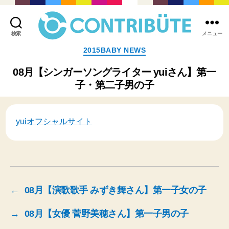
検索
メニュー
株
カ
2015BABY NEWS
式
テ
会
ゴ
08月【シンガーソングライター yuiさん】第一
社
リ
子・第二子男の子
コ
ー
ン
ト
リ
yuiオフシャルサイト
ビ
ュ
ー
ト
(
Contribute,inc.
)
←
08月【演歌歌手 みずき舞さん】第一子女の子
→
08月【女優 菅野美穂さん】第一子男の子