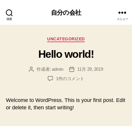
自分の会社
検索
メニュー
カ
UNCATEGORIZED
テ
Hello world!
ゴ
リ
ー
作成者:
admin
11月 29, 2019
投
投
稿
稿
Hello
1件のコメント
者
日
world!
へ
の
Welcome to WordPress. This is your first post. Edit
or delete it, then start writing!