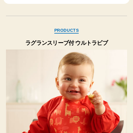
カ
PRODUCTS
テ
ゴ
ラグランスリーブ付 ウルトラビブ
リ
ー