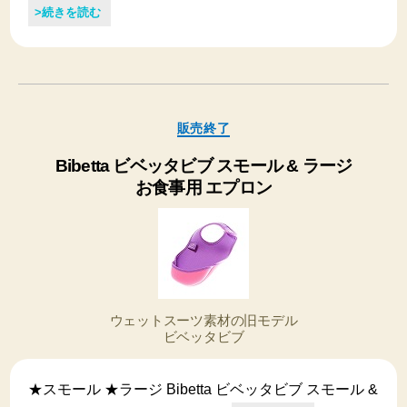
>続きを読む
カ
販売終了
テ
ゴ
Bibetta ビベッタビブ スモール & ラージ
リ
お食事用 エプロン
ー
ウェットスーツ素材の旧モデル
ビベッタビブ
★スモール ★ラージ Bibetta ビベッタビブ スモール &