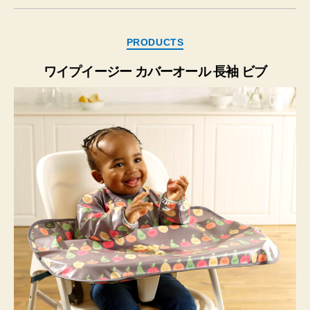
カ
PRODUCTS
テ
ゴ
ワイプイージー カバーオール 長袖 ビブ
リ
ー