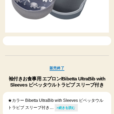
カ
販売終了
テ
ゴ
袖付きお食事用 エプロン/Bibetta UltraBib with
リ
Sleeves ビベッタウルトラビブ スリーブ付き
ー
★カラー Bibetta UltraBib with Sleeves ビベッタウル
トラビブ スリーブ付き…
>続きを読む