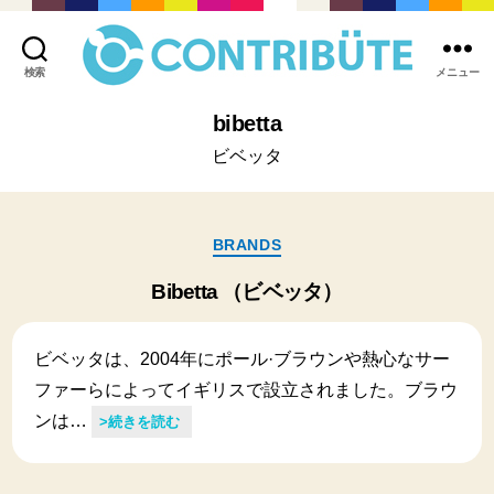
検索
メニュー
株
式
bibetta
会
ビベッタ
社
コ
ン
ト
カ
BRANDS
リ
テ
ビ
ゴ
Bibetta （ビベッタ）
ュ
リ
ー
ー
ト
ビベッタは、2004年にポール·ブラウンや熱心なサー
(
Contribute,inc.
ファーらによってイギリスで設立されました。ブラウ
)
ンは…
>続きを読む