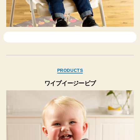
カ
PRODUCTS
テ
ゴ
ワイプイージービブ
リ
ー