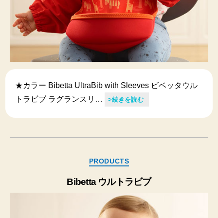
★カラー Bibetta UltraBib with Sleeves ビベッタウル
トラビブ ラグランスリ…
>続きを読む
カ
PRODUCTS
テ
ゴ
Bibetta ウルトラビブ
リ
ー