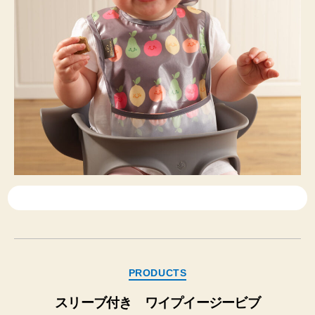
カ
PRODUCTS
テ
ゴ
スリーブ付き ワイプイージービブ
リ