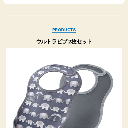
カ
PRODUCTS
テ
ゴ
ウルトラビブ 2枚セット
リ
ー