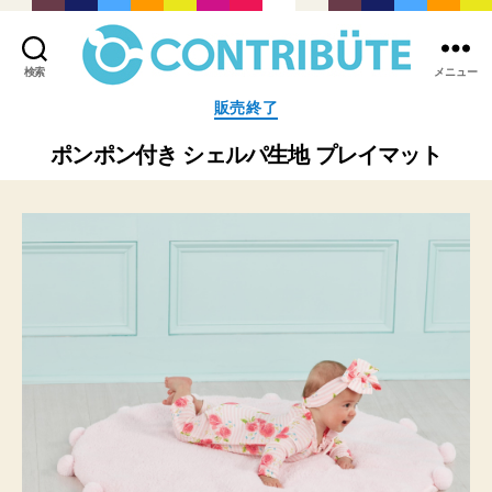
検索
メニュー
株
カ
販売終了
式
テ
会
ゴ
ポンポン付き シェルパ生地 プレイマット
社
リ
コ
ー
ン
ト
リ
ビ
ュ
ー
ト
(
Contribute,inc.
)