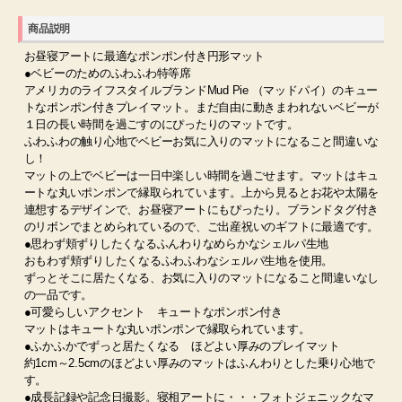
商品説明
お昼寝アートに最適なポンポン付き円形マット
●ベビーのためのふわふわ特等席
アメリカのライフスタイルブランドMud Pie （マッドパイ）のキュー
トなポンポン付きプレイマット。まだ自由に動きまわれないベビーが
１日の長い時間を過ごすのにぴったりのマットです。
ふわふわの触り心地でベビーお気に入りのマットになること間違いな
し！
マットの上でベビーは一日中楽しい時間を過ごせます。マットはキュ
ートな丸いポンポンで縁取られています。上から見るとお花や太陽を
連想するデザインで、お昼寝アートにもぴったり。ブランドタグ付き
のリボンでまとめられているので、ご出産祝いのギフトに最適です。
●思わず頬ずりしたくなるふんわりなめらかなシェルパ生地
おもわず頬ずりしたくなるふわふわなシェルパ生地を使用。
ずっとそこに居たくなる、お気に入りのマットになること間違いなし
の一品です。
●可愛らしいアクセント キュートなポンポン付き
マットはキュートな丸いポンポンで縁取られています。
●ふかふかでずっと居たくなる ほどよい厚みのプレイマット
約1cm～2.5cmのほどよい厚みのマットはふんわりとした乗り心地で
す。
●成長記録や記念日撮影。寝相アートに・・・フォトジェニックなマ