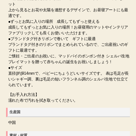
ット
上から見るとお花や太陽を連想するデザインで、お昼寝アートにも最
適です。
●ずっとお気に入りの場所 成長してもずっと使える
成長してもずっとお気に入りの場所！お昼寝用のマットやインテリア
ファブリックしても長くお使いいただけます。
●ブランドタグ付きリボンで巻いて ギフトに最適
ブランドタグ付きのリボンでまとめられているので、ご出産祝いのギ
フトに最適です。
ご懐妊・ご出産のお祝いに、マッドパイのポンポン付き シェルパ生地
プレイマットを贈って赤ちゃんの誕生をお祝いしましょう！
●サイズ
直径(約)914mmで、ベビーにちょうどいいサイズです。 表は毛足が長
いシャギー調、裏は毛足の短いフランネル調のシェルパ生地で仕立て
られています。
【お手入れ方法】
濡れた布で汚れを拭き取ってください。
生産国
中国
素材・材質