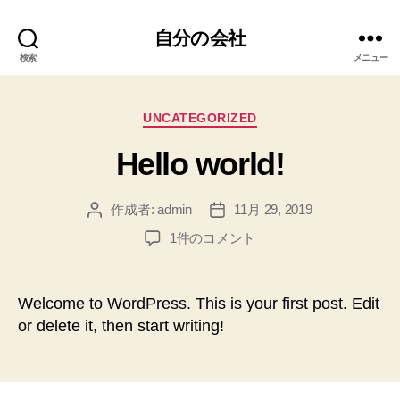
自分の会社
検索
メニュー
カ
UNCATEGORIZED
テ
Hello world!
ゴ
リ
ー
作成者:
admin
11月 29, 2019
投
投
稿
稿
Hello
1件のコメント
者
日
world!
へ
の
Welcome to WordPress. This is your first post. Edit
or delete it, then start writing!