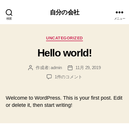
自分の会社
検索
メニュー
カ
UNCATEGORIZED
テ
Hello world!
ゴ
リ
ー
作成者:
admin
11月 29, 2019
投
投
稿
稿
Hello
1件のコメント
者
日
world!
へ
の
Welcome to WordPress. This is your first post. Edit
or delete it, then start writing!