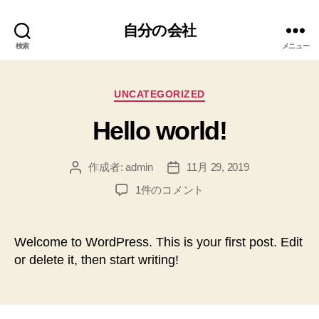
自分の会社
検索
メニュー
カ
UNCATEGORIZED
テ
Hello world!
ゴ
リ
ー
作成者:
admin
11月 29, 2019
投
投
稿
稿
Hello
1件のコメント
者
日
world!
へ
の
Welcome to WordPress. This is your first post. Edit
or delete it, then start writing!