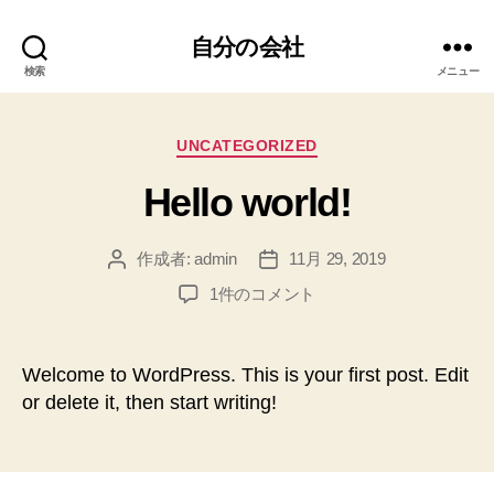
自分の会社
検索
メニュー
カ
UNCATEGORIZED
テ
Hello world!
ゴ
リ
ー
作成者:
admin
11月 29, 2019
投
投
稿
稿
Hello
1件のコメント
者
日
world!
へ
の
Welcome to WordPress. This is your first post. Edit
or delete it, then start writing!