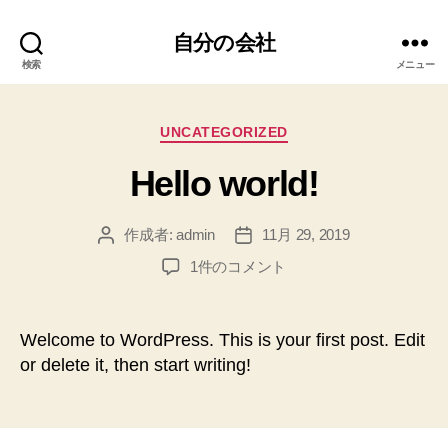
自分の会社
検索
メニュー
カ
UNCATEGORIZED
テ
Hello world!
ゴ
リ
ー
作成者:
admin
11月 29, 2019
投
投
稿
稿
Hello
1件のコメント
者
日
world!
へ
の
Welcome to WordPress. This is your first post. Edit
or delete it, then start writing!