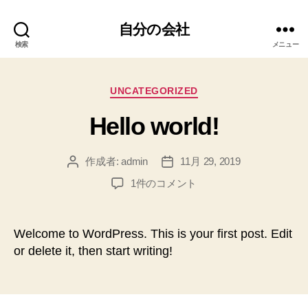
自分の会社
検索
メニュー
カ
UNCATEGORIZED
テ
Hello world!
ゴ
リ
ー
作成者:
admin
11月 29, 2019
投
投
稿
稿
Hello
1件のコメント
者
日
world!
へ
の
Welcome to WordPress. This is your first post. Edit
or delete it, then start writing!