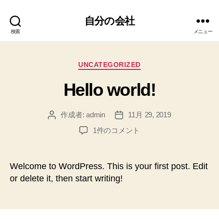
自分の会社
検索
メニュー
カ
UNCATEGORIZED
テ
Hello world!
ゴ
リ
ー
作成者:
admin
11月 29, 2019
投
投
稿
稿
Hello
1件のコメント
者
日
world!
へ
の
Welcome to WordPress. This is your first post. Edit
or delete it, then start writing!