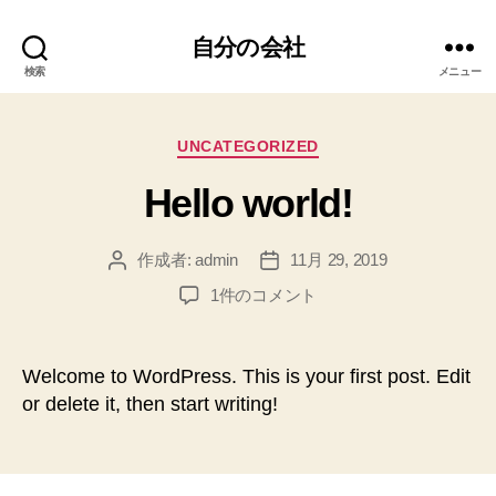
自分の会社
検索
メニュー
カ
UNCATEGORIZED
テ
Hello world!
ゴ
リ
ー
作成者:
admin
11月 29, 2019
投
投
稿
稿
Hello
1件のコメント
者
日
world!
へ
の
Welcome to WordPress. This is your first post. Edit
or delete it, then start writing!