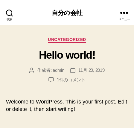
自分の会社
検索
メニュー
カ
UNCATEGORIZED
テ
Hello world!
ゴ
リ
ー
作成者:
admin
11月 29, 2019
投
投
稿
稿
Hello
1件のコメント
者
日
world!
へ
の
Welcome to WordPress. This is your first post. Edit
or delete it, then start writing!