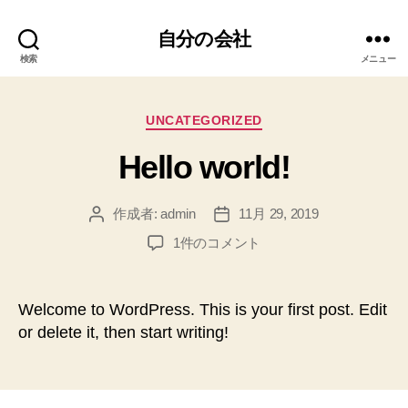
自分の会社
検索
メニュー
カ
UNCATEGORIZED
テ
Hello world!
ゴ
リ
ー
作成者:
admin
11月 29, 2019
投
投
稿
稿
Hello
1件のコメント
者
日
world!
へ
の
Welcome to WordPress. This is your first post. Edit
or delete it, then start writing!