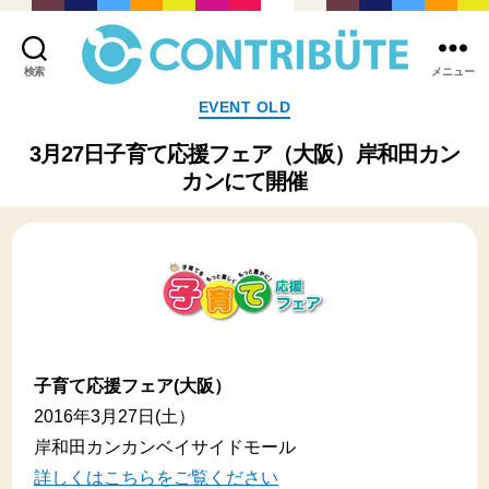
検索
メニュー
株
カ
EVENT OLD
式
テ
会
ゴ
3月27日子育て応援フェア（大阪）岸和田カン
社
リ
カンにて開催
コ
ー
ン
ト
リ
ビ
ュ
ー
ト
(
Contribute,inc.
子育て応援フェア(大阪）
)
2016年3月27日(土）
岸和田カンカンベイサイドモール
詳しくはこちらをご覧ください