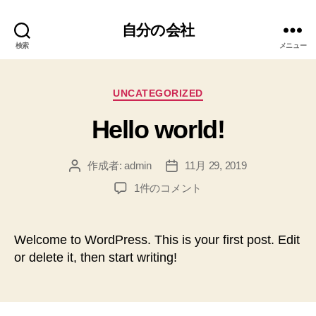
自分の会社
検索
メニュー
カ
UNCATEGORIZED
テ
Hello world!
ゴ
リ
ー
作成者:
admin
11月 29, 2019
投
投
稿
稿
Hello
1件のコメント
者
日
world!
へ
の
Welcome to WordPress. This is your first post. Edit
or delete it, then start writing!