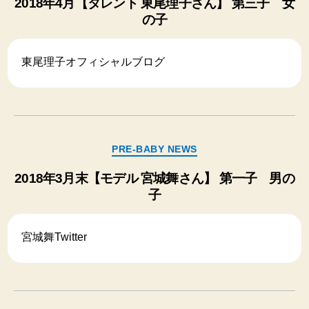
2018年4月【タレント 東尾理子さん】 第三子 女
リ
の子
ー
東尾理子オフィシャルブログ
カ
PRE-BABY NEWS
テ
ゴ
2018年3月末【モデル 宮城舞さん】 第一子 男の
リ
子
ー
宮城舞Twitter