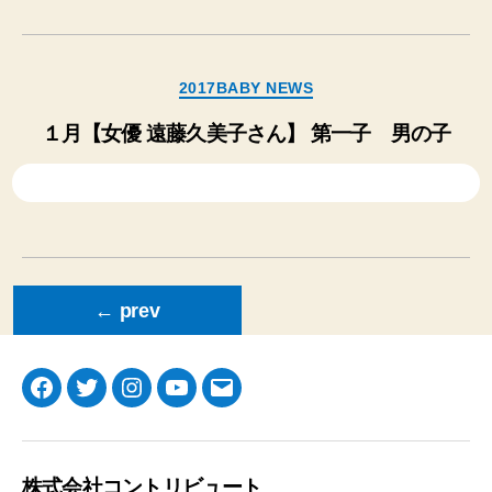
カ
2017BABY NEWS
テ
ゴ
１月【女優 遠藤久美子さん】 第一子 男の子
リ
ー
投
←
prev
稿
の
ペ
Facebook
Twitter
Instagram
YouTube
メ
ー
ー
ジ
ル
送
り
株式会社コントリビュート