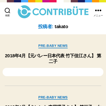
検索
メニュー
株
式
投稿者:
takato
会
社
コ
ン
カ
PRE-BABY NEWS
ト
テ
リ
ゴ
2018年4月【元バレー日本代表 竹下佳江さん】 第
ビ
リ
二子
ュ
ー
ー
ト
(
Contribute,inc.
)
カ
PRE-BABY NEWS
テ
ゴ