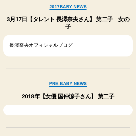
カ
2017BABY NEWS
テ
ゴ
3月17日【タレント 長澤奈央さん】 第二子 女の
リ
子
ー
長澤奈央オフィシャルブログ
カ
PRE-BABY NEWS
テ
ゴ
2018年【女優 国仲涼子さん】 第二子
リ
ー